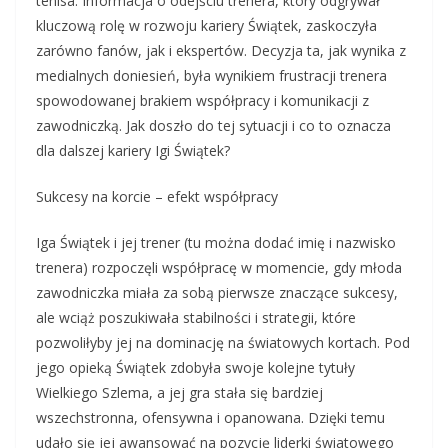
tenisa. Informacja o odejściu trenera, który odgrywał
kluczową rolę w rozwoju kariery Świątek, zaskoczyła
zarówno fanów, jak i ekspertów. Decyzja ta, jak wynika z
medialnych doniesień, była wynikiem frustracji trenera
spowodowanej brakiem współpracy i komunikacji z
zawodniczką. Jak doszło do tej sytuacji i co to oznacza
dla dalszej kariery Igi Świątek?
Sukcesy na korcie – efekt współpracy
Iga Świątek i jej trener (tu można dodać imię i nazwisko
trenera) rozpoczęli współpracę w momencie, gdy młoda
zawodniczka miała za sobą pierwsze znaczące sukcesy,
ale wciąż poszukiwała stabilności i strategii, które
pozwoliłyby jej na dominację na światowych kortach. Pod
jego opieką Świątek zdobyła swoje kolejne tytuły
Wielkiego Szlema, a jej gra stała się bardziej
wszechstronna, ofensywna i opanowana. Dzięki temu
udało się jej awansować na pozycję liderki światowego