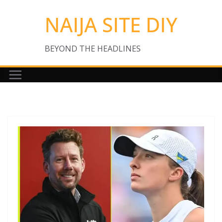
Skip
NAIJA SITE DIY
to
content
BEYOND THE HEADLINES