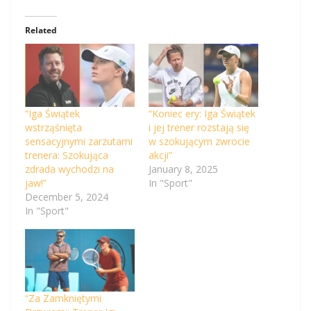
Related
“Iga Świątek
“Koniec ery: Iga Świątek
wstrząśnięta
i jej trener rozstają się
sensacyjnymi zarzutami
w szokującym zwrocie
trenera: Szokująca
akcji”
zdrada wychodzi na
January 8, 2025
jaw!”
In "Sport"
December 5, 2024
In "Sport"
“Za Zamkniętymi