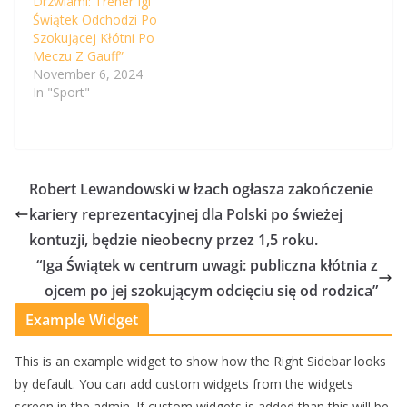
Drzwiami: Trener Igi
Świątek Odchodzi Po
Szokującej Kłótni Po
Meczu Z Gauff”
November 6, 2024
In "Sport"
Robert Lewandowski w łzach ogłasza zakończenie
kariery reprezentacyjnej dla Polski po świeżej
kontuzji, będzie nieobecny przez 1,5 roku.
“Iga Świątek w centrum uwagi: publiczna kłótnia z
ojcem po jej szokującym odcięciu się od rodzica”
Example Widget
This is an example widget to show how the Right Sidebar looks
by default. You can add custom widgets from the widgets
screen in the admin. If custom widgets is added than this will be