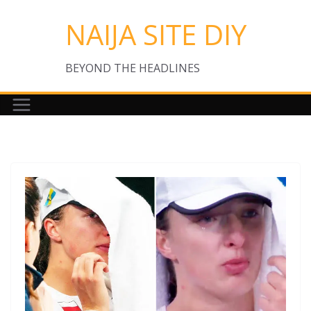
Skip
NAIJA SITE DIY
to
content
BEYOND THE HEADLINES