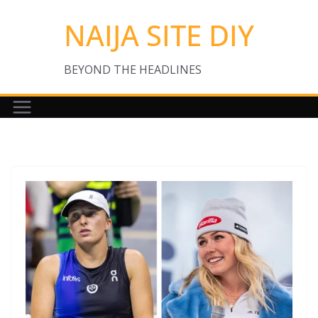
Skip
NAIJA SITE DIY
to
content
BEYOND THE HEADLINES