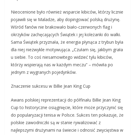
Nieocenione było również wsparcie kibiców, którzy licznie
pojawili się w Maladze, aby dopingować polską drużynę.
Wśród fanów nie brakowało biało-czerwonych flag i
okrzyków zachęcających Świątek i jej koleżanki do walki.
Sama Świątek przyznała, że energia płynąca z trybun była
dla niej niezwykle motywująca. „Czułam się, jakbym grała
u siebie. To coś niesamowitego widzieć tylu kibiców,
którzy wspierają nas w każdym meczu” – mówiła po
jednym z wygranych pojedynków.
Znaczenie sukcesu w Billie Jean King Cup
Awans polskiej reprezentacji do półfinału Billie Jean King
Cup to historyczne osiągnięcie, które może przyczynić się
do popularyzacji tenisa w Polsce. Sukces ten pokazuje, że
polskie zawodniczki są w stanie rywalizować z
najlepszymi drużynami na świecie i odnosić zwycięstwa w