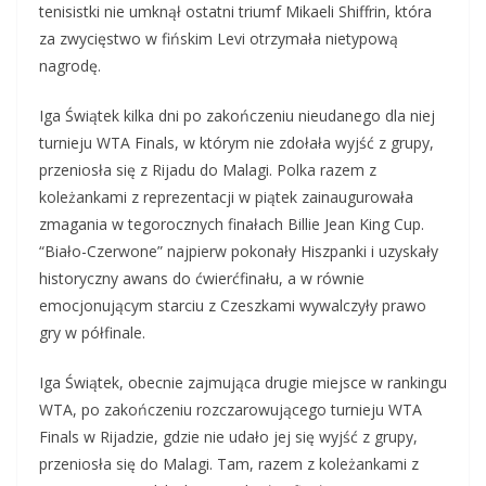
tenisistki nie umknął ostatni triumf Mikaeli Shiffrin, która
za zwycięstwo w fińskim Levi otrzymała nietypową
nagrodę.
Iga Świątek kilka dni po zakończeniu nieudanego dla niej
turnieju WTA Finals, w którym nie zdołała wyjść z grupy,
przeniosła się z Rijadu do Malagi. Polka razem z
koleżankami z reprezentacji w piątek zainaugurowała
zmagania w tegorocznych finałach Billie Jean King Cup.
“Biało-Czerwone” najpierw pokonały Hiszpanki i uzyskały
historyczny awans do ćwierćfinału, a w równie
emocjonującym starciu z Czeszkami wywalczyły prawo
gry w półfinale.
Iga Świątek, obecnie zajmująca drugie miejsce w rankingu
WTA, po zakończeniu rozczarowującego turnieju WTA
Finals w Rijadzie, gdzie nie udało jej się wyjść z grupy,
przeniosła się do Malagi. Tam, razem z koleżankami z