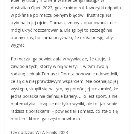
Kolejny trudny moment w karierze Igi nastąpił w
Australian Open 2022, gdzie mimo roli faworytki odpadła
w półfinale po meczu pełnym błędów i frustracji. Na
trybunach jej ojciec Tomasz, znany z opanowania, nie
mógł ukryć rozczarowania. Dla Igi był to szczególnie
trudny czas, bo sama przyznała, że czuła presję, aby
wygrać.
Po meczu Iga powiedziała w wywiadzie, że czuje, iż
zawiodła tych, którzy w nią wierzyli – w tym swoją
rodzinę. Jednak Tomasz i Dorota ponownie udowodnili,
że są dla niej prawdziwym wsparciem. Nie oceniając jej
występu, skupili się na tym, by pomóc jej zrozumieć, że
jedna porażka nie definiuje kariery. „To jest sport, a nie
matematyka. Liczą się nie tylko wyniki, ale to, jak sobie
radzisz z porażkami” – powiedział Tomasz, co stało się
mottem, które Iga często powtarza.
Łzy podczas WTA Finals 2023