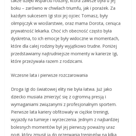
także dzięki wsparciu rodziny, która zawsze była u jej
boku – zarówno w chwilach triumfu, jak i porażek. Za
każdym sukcesem Igi stoi jej ojciec Tomasz, były
olimpijczyk w wioślarstwie, oraz mama Dorota, ceniąca
prywatność lekarka. Choć ich obecność często była
dyskretna, to ich emocje były widoczne w momentach,
które dla całej rodziny były wyjątkowo trudne. Poniżej
przedstawiamy najtrudniejsze momenty w karierze Igi,
które przeżywała razem z rodzicami.
Wczesne lata i pierwsze rozczarowania
Droga Igi do światowej elity nie była łatwa. Już jako
dziecko musiała zmierzyć się z ogromną presją i
wymaganiami związanymi z profesjonalnym sportem.
Pierwsze lata kariery obfitowały w ciężkie treningi,
wyjazdy na turnieje i wyrzeczenia. Jednym z najbardziej
bolesnych momentów był jej pierwszy poważny uraz
nogi, który zmusił ją do przerwania treningów na kilka