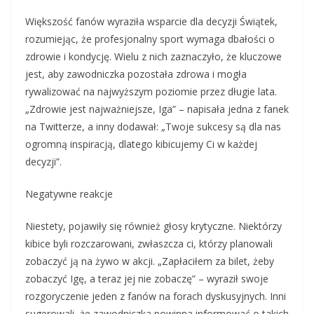
Większość fanów wyraziła wsparcie dla decyzji Świątek,
rozumiejąc, że profesjonalny sport wymaga dbałości o
zdrowie i kondycję. Wielu z nich zaznaczyło, że kluczowe
jest, aby zawodniczka pozostała zdrowa i mogła
rywalizować na najwyższym poziomie przez długie lata.
„Zdrowie jest najważniejsze, Iga” – napisała jedna z fanek
na Twitterze, a inny dodawał: „Twoje sukcesy są dla nas
ogromną inspiracją, dlatego kibicujemy Ci w każdej
decyzji”.
Negatywne reakcje
Niestety, pojawiły się również głosy krytyczne. Niektórzy
kibice byli rozczarowani, zwłaszcza ci, którzy planowali
zobaczyć ją na żywo w akcji. „Zapłaciłem za bilet, żeby
zobaczyć Igę, a teraz jej nie zobaczę” – wyraził swoje
rozgoryczenie jeden z fanów na forach dyskusyjnych. Inni
sugerowali, że zawodniczka powinna informować o takich