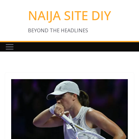
Skip
NAIJA SITE DIY
to
content
BEYOND THE HEADLINES