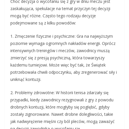
Choć decyzja o wycofaniu się z gry w dniu meczu jest
zaskakująca, spekulacje na temat przyczyn tej decyzji
mogą być różne. Często tego rodzaju decyzje
podejmowane są z kilku powodów:
1. Zmęczenie fizyczne i psychiczne: Gra na najwyższym
poziomie wymaga ogromnych nakładów energii. Oprócz
intensywnych treningów i meczów, zawodnicy muszą
zmierzyć się z presją psychiczną, która towarzyszy
każdemu turniejowi. Może więc być tak, że Świątek
potrzebowała chwili odpoczynku, aby zregenerować siły i
uniknąć kontuzji.
2. Problemy zdrowotne: W historii tenisa zdarzały się
przypadki, kiedy zawodnicy rezygnowali z gry z powodu
drobnych kontuzji, które mogłyby się pogłębić, gdyby
zostały zignorowane. Nawet drobne dolegliwości, takie
jak nadwyrężenie mięśni czy ból pleców, mogą zaważyć
na decyzji zawodnika o wycofaniu się.