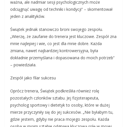
ważna, ale nadmiar sesji psychologicznych może
odciągnąć uwagę od techniki i kondycji” – skomentował
jeden z analityków.
Świątek jednak stanowczo broni swojego zespołu.
„Wierzę, że zaufanie do trenera jest kluczowe. Zespół zna
mnie najlepiej i wie, co jest dla mnie dobre. Każda
zmiana, nawet najbardziej kontrowersyjna, była
dokładnie przemyślana i dopasowana do moich potrzeb”
– powiedziała.
Zespół jako filar sukcesu
Oprócz trenera, Świątek podkreśliła również rolę
pozostałych członków sztabu. Jej fizjoterapeuta,
psycholog sportowy i dietetyk to osoby, które w dużej
mierze przyczyniły się do jej sukcesów. „Nie byłabym tu,
gdzie jestem, gdyby nie praca mojego zespołu. Każda
osoba w moim sztabie odgrywa kluczową rolę w mojej