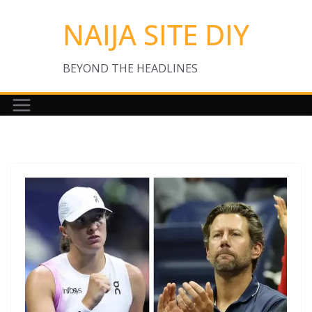
Skip
NAIJA SITE DIY
to
content
BEYOND THE HEADLINES