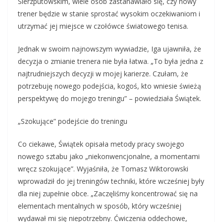
Sierzputowskim, wiele osób zastanawiało się, czy nowy
trener będzie w stanie sprostać wysokim oczekiwaniom i
utrzymać jej miejsce w czołówce światowego tenisa.
Jednak w swoim najnowszym wywiadzie, Iga ujawniła, że
decyzja o zmianie trenera nie była łatwa. „To była jedna z
najtrudniejszych decyzji w mojej karierze. Czułam, że
potrzebuję nowego podejścia, kogoś, kto wniesie świeżą
perspektywę do mojego treningu” – powiedziała Świątek.
„Szokujące” podejście do treningu
Co ciekawe, Świątek opisała metody pracy swojego
nowego sztabu jako „niekonwencjonalne, a momentami
wręcz szokujące”. Wyjaśniła, że Tomasz Wiktorowski
wprowadził do jej treningów techniki, które wcześniej były
dla niej zupełnie obce. „Zaczęliśmy koncentrować się na
elementach mentalnych w sposób, który wcześniej
wydawał mi się niepotrzebny. Ćwiczenia oddechowe,