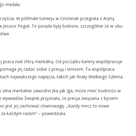
ego medalu.
ęścia. W półfinale turnieju w Cincinnati przegrała z Aryną
 Jessice Peguli. Te porażki były bolesne, szczególnie że w obu
stwa.
ej praca nad sferą mentalną. Od początku kariery współpracuje
omaga jej radzić sobie z presją i stresem. Ta współpraca
ach największego napięcia, takich jak finały Wielkiego Szlema.
k silna mentalnie zawodniczka jak Iga, może mieć trudności w
 z wywiadów Świątek przyznała, że presja związana z byciem
dno jest jej zachować równowagę. „Każdy mecz to nowe
 za każdym razem” – powiedziała.