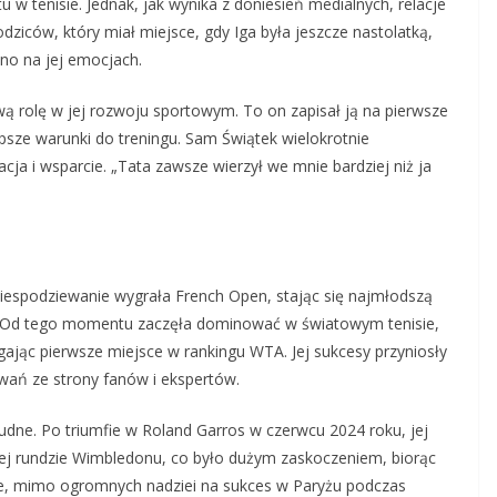
u w tenisie. Jednak, jak wynika z doniesień medialnych, relacje
ziców, który miał miejsce, gdy Iga była jeszcze nastolatką,
no na jej emocjach.
wą rolę w jej rozwoju sportowym. To on zapisał ją na pierwsze
lepsze warunki do treningu. Sam Świątek wielokrotnie
acja i wsparcie. „Tata zawsze wierzył we mnie bardziej niż ja
niespodziewanie wygrała French Open, stając się najmłodszą
la. Od tego momentu zaczęła dominować w światowym tenisie,
gając pierwsze miejsce w rankingu WTA. Jej sukcesy przyniosły
wań ze strony fanów i ekspertów.
rudne. Po triumfie w Roland Garros w czerwcu 2024 roku, jej
iej rundzie Wimbledonu, co było dużym zaskoczeniem, biorąc
ie, mimo ogromnych nadziei na sukces w Paryżu podczas