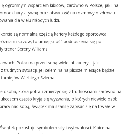
się ogromnym wsparciem kibiców, zarówno w Polsce, jak i na
 pomoc charytatywną oraz otwartość na rozmowy o zdrowiu
wania dla wielu młodych ludzi.
 korcie są normalną częścią kariery każdego sportowca.
óżnia mistrzów, to umiejętność podnoszenia się po
 trener Sereny Williams.
arwach. Polka ma przed sobą wiele lat kariery i, jak
z trudnych sytuacji. Jej celem na najbliższe miesiące będzie
 turniejów Wielkiego Szlema.
akże osoba, która potrafi zmierzyć się z trudnościami zarówno na
za sukcesem często kryją się wyzwania, o których niewiele osób
 i pracy nad sobą, Świątek ma szansę zapisać się na trwałe w
a Świątek pozostaje symbolem siły i wytrwałości. Kibice na