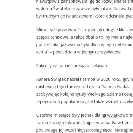
niewątpliwie zainspirowała Igę do rozwijania talent
w domu Świątek nie zawsze były łatwe. Rozwód rod
był trudnym doświadczeniem, które odcisnęło pięt
Mimo tych przeciwności, ojciec Igi odegrał kluczo
zajęcia tenisowe, a także dbał o to, by miała naj
podkreślała, jak ważna była dla niej jego determin
sama” – powiedziała w jednym z wywiadów.
Sukcesy na korcie i presja oczekiwań
Kariera Świątek nabrała tempa w 2020 roku, gdy 
mistrzynią tego turnieju od czasu Rafaela Nada
zdobywając kolejne tytuły Wielkiego Szlema i osią
jej ogromną popularność, ale także wzrost oczeki
Ostatnie miesiące były jednak dla Igi wyjątkowo t
forma zaczęła falować. Najpierw odpadła w trzec
pod uwagę jej wcześniejsze osiągnięcia. Następn