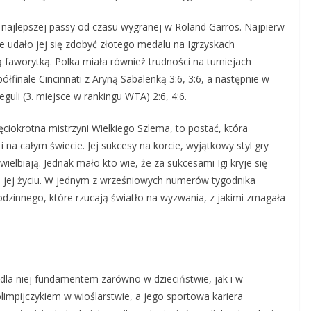
a najlepszej passy od czasu wygranej w Roland Garros. Najpierw
e udało jej się zdobyć złotego medalu na Igrzyskach
faworytką. Polka miała również trudności na turniejach
łfinale Cincinnati z Aryną Sabalenką 3:6, 3:6, a następnie w
guli (3. miejsce w rankingu WTA) 2:6, 4:6.
ęciokrotna mistrzyni Wielkiego Szlema, to postać, która
a całym świecie. Jej sukcesy na korcie, wyjątkowy styl gry
ielbiają. Jednak mało kto wie, że za sukcesami Igi kryje się
na jej życiu. W jednym z wrześniowych numerów tygodnika
rodzinnego, które rzucają światło na wyzwania, z jakimi zmagała
a dla niej fundamentem zarówno w dzieciństwie, jak i w
olimpijczykiem w wioślarstwie, a jego sportowa kariera