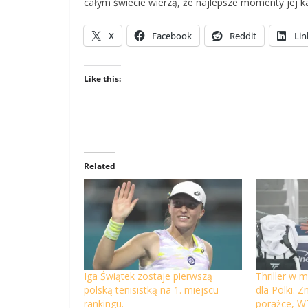
całym świecie wierzą, że najlepsze momenty jej ka
X
Facebook
Reddit
Lin
Like this:
Related
Iga Świątek zostaje pierwszą
Thriller w m
polską tenisistką na 1. miejscu
dla Polki. 
rankingu.
porażce, W