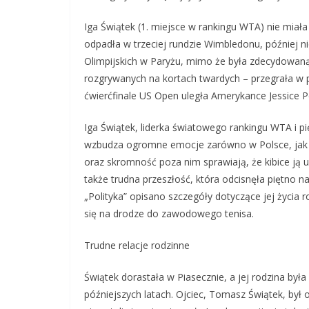
Iga Świątek (1. miejsce w rankingu WTA) nie miał
odpadła w trzeciej rundzie Wimbledonu, później ni
Olimpijskich w Paryżu, mimo że była zdecydowaną 
rozgrywanych na kortach twardych – przegrała w pó
ćwierćfinale US Open uległa Amerykance Jessice Pe
Iga Świątek, liderka światowego rankingu WTA i pi
wzbudza ogromne emocje zarówno w Polsce, jak i n
oraz skromność poza nim sprawiają, że kibice ją uw
także trudna przeszłość, która odcisnęła piętno 
„Polityka” opisano szczegóły dotyczące jej życia 
się na drodze do zawodowego tenisa.
Trudne relacje rodzinne
Świątek dorastała w Piasecznie, a jej rodzina był
późniejszych latach. Ojciec, Tomasz Świątek, był 