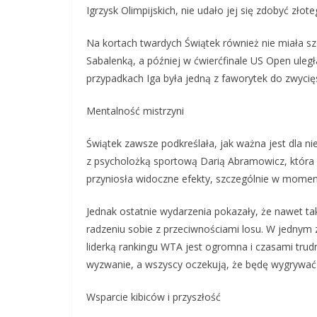
Igrzysk Olimpijskich, nie udało jej się zdobyć złot
Na kortach twardych Świątek również nie miała szcz
Sabalenką, a później w ćwierćfinale US Open uległa
przypadkach Iga była jedną z faworytek do zwycię
Mentalność mistrzyni
Świątek zawsze podkreślała, jak ważna jest dla ni
z psycholożką sportową Darią Abramowicz, która p
przyniosła widoczne efekty, szczególnie w moment
Jednak ostatnie wydarzenia pokazały, że nawet ta
radzeniu sobie z przeciwnościami losu. W jednym
liderką rankingu WTA jest ogromna i czasami tru
wyzwanie, a wszyscy oczekują, że będę wygrywać
Wsparcie kibiców i przyszłość