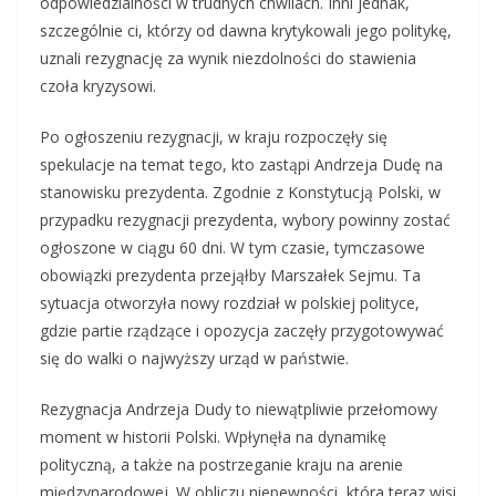
odpowiedzialności w trudnych chwilach. Inni jednak,
szczególnie ci, którzy od dawna krytykowali jego politykę,
uznali rezygnację za wynik niezdolności do stawienia
czoła kryzysowi.
Po ogłoszeniu rezygnacji, w kraju rozpoczęły się
spekulacje na temat tego, kto zastąpi Andrzeja Dudę na
stanowisku prezydenta. Zgodnie z Konstytucją Polski, w
przypadku rezygnacji prezydenta, wybory powinny zostać
ogłoszone w ciągu 60 dni. W tym czasie, tymczasowe
obowiązki prezydenta przejąłby Marszałek Sejmu. Ta
sytuacja otworzyła nowy rozdział w polskiej polityce,
gdzie partie rządzące i opozycja zaczęły przygotowywać
się do walki o najwyższy urząd w państwie.
Rezygnacja Andrzeja Dudy to niewątpliwie przełomowy
moment w historii Polski. Wpłynęła na dynamikę
polityczną, a także na postrzeganie kraju na arenie
międzynarodowej. W obliczu niepewności, która teraz wisi