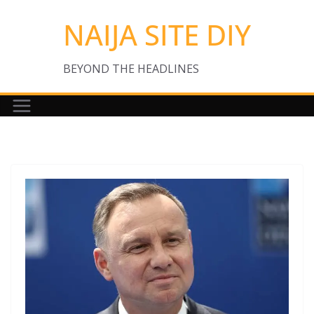
Skip
NAIJA SITE DIY
to
content
BEYOND THE HEADLINES