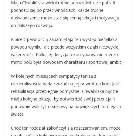
Maja Chwalińska wielokrotnie udowodniła, że potrafi
podnosić się po przeciwnościach. Każde trudne
doświadczenie może stać się cenną lekcją i motywacją
do dalszego rozwoju.
Kibice z pewnością zapamiętają ten występ nie tylko z
powodu wyniku, ale przede wszystkim dzięki niezwykłej
waleczności Polki. Jej decyzja o kontynuowaniu meczu
mimo bólu była dowodem charakteru i sportowej ambicji.
W kolejnych miesiącach sympatycy tenisa z
niecierpliwością będą czekać na jej powrót na kort. Jeśli
rehabilitacja przebiegnie pomyślnie, Chwalińska będzie
miała kolejne okazje, by potwierdzić swój potencjał i
ponownie walczyć o sukcesy na największych turniejach
świata.
Choć ten rozdział zakończył się rozczarowaniem, może
on okazać się kolejnym ważnym krokiem w drodze do