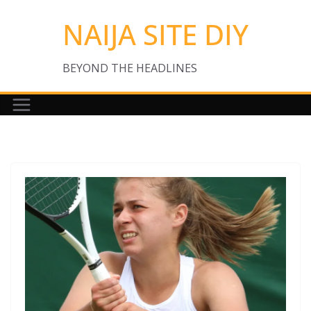
Skip
NAIJA SITE DIY
to
content
BEYOND THE HEADLINES