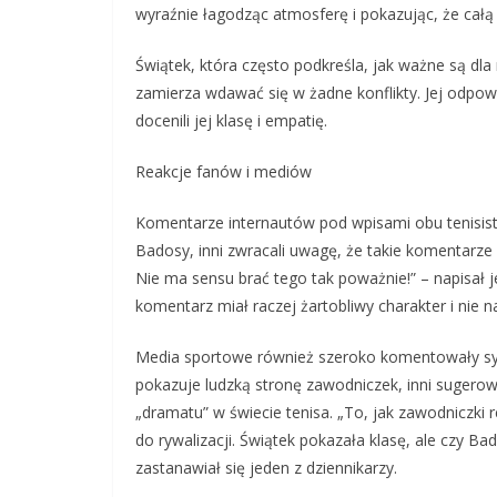
wyraźnie łagodząc atmosferę i pokazując, że całą 
Świątek, która często podkreśla, jak ważne są dla 
zamierza wdawać się w żadne konflikty. Jej odpow
docenili jej klasę i empatię.
Reakcje fanów i mediów
Komentarze internautów pod wpisami obu tenisiste
Badosy, inni zwracali uwagę, że takie komentarze 
Nie ma sensu brać tego tak poważnie!” – napisał je
komentarz miał raczej żartobliwy charakter i nie n
Media sportowe również szeroko komentowały sytu
pokazuje ludzką stronę zawodniczek, inni sugero
„dramatu” w świecie tenisa. „To, jak zawodniczki 
do rywalizacji. Świątek pokazała klasę, ale czy B
zastanawiał się jeden z dziennikarzy.