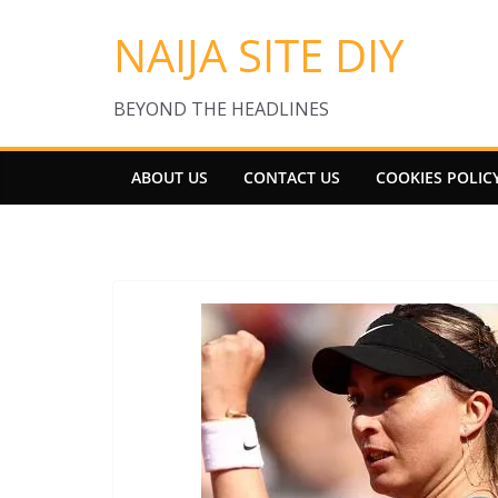
Skip
NAIJA SITE DIY
to
content
BEYOND THE HEADLINES
ABOUT US
CONTACT US
COOKIES POLIC