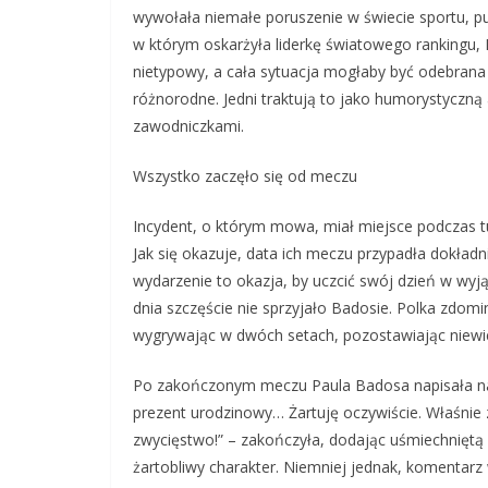
wywołała niemałe poruszenie w świecie sportu, p
w którym oskarżyła liderkę światowego rankingu, I
nietypowy, a cała sytuacja mogłaby być odebrana
różnorodne. Jedni traktują to jako humorystyczną 
zawodniczkami.
Wszystko zaczęło się od meczu
Incydent, o którym mowa, miał miejsce podczas tur
Jak się okazuje, data ich meczu przypadła dokładn
wydarzenie to okazja, by uczcić swój dzień w wyj
dnia szczęście nie sprzyjało Badosie. Polka zdom
wygrywając w dwóch setach, pozostawiając niewie
Po zakończonym meczu Paula Badosa napisała na sw
prezent urodzinowy… Żartuję oczywiście. Właśnie z
zwycięstwo!” – zakończyła, dodając uśmiechniętą 
żartobliwy charakter. Niemniej jednak, komentarz 