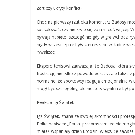
Żart czy ukryty konflikt?
Choć na pierwszy rzut oka komentarz Badosy moż
spekulować, czy nie kryje się za nim coś więcej. 
bywają napięte, szczególnie gdy w grę wchodzi r
nigdy wcześniej nie były zamieszane w żadne więk
rywalizacji.
Eksperci tenisowi zauważają, że Badosa, która sł
frustrację nie tylko z powodu porażki, ale także z
normalne, że sportowcy reagują emocjonalnie w t
mógł być szczególny, ale niestety wynik nie był p
Reakcja Igi Świątek
Iga Świątek, znana ze swojej skromności i profe
Polka napisała: „Paula, przepraszam, że nie mog
miałaś wspaniały dzień urodzin. Wiesz, że zawsze 