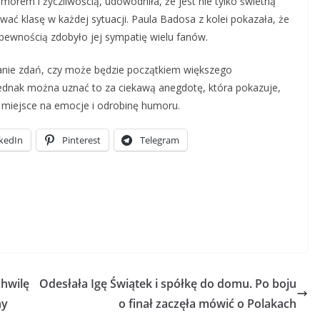
rem i życzliwością, udowodniła, że jest nie tylko świetną
wać klasę w każdej sytuacji. Paula Badosa z kolei pokazała, że
 pewnością zdobyło jej sympatię wielu fanów.
ianie zdań, czy może będzie początkiem większego
jednak można uznać to za ciekawą anegdotę, która pokazuje,
t miejsce na emocje i odrobinę humoru.
kedIn
Pinterest
Telegram
chwilę
Odesłała Igę Świątek i spółkę do domu. Po boju
ny
o finał zaczęła mówić o Polakach