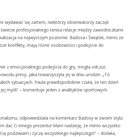
e wydawać się żartem, niektórzy obserwatorzy zaczęli
W świecie profesjonalnego tenisa relacje między zawodniczkami
ywalizacja na najwyższym poziomie. Badosa i Świątek, mimo że
sze konflikty, mają różne osobowości i podejście do
ynie z emocjonalnego podejścia do gry, mogła odczuć
 powodu presji, jaka towarzyszyła jej w dniu urodzin. „To
akich sytuacjach. Paula prawdopodobnie czuła, że ten dzień
o jej myśli” – komentuje jeden z analityków sportowych.
sjonalizmu, odpowiedziała na komentarz Badosy w swoim stylu.
łam dać Ci innego prezentu! Mam nadzieję, że mimo wszystko
Cię podziwiam i życzę wszystkiego najlepszego!” – dodała,