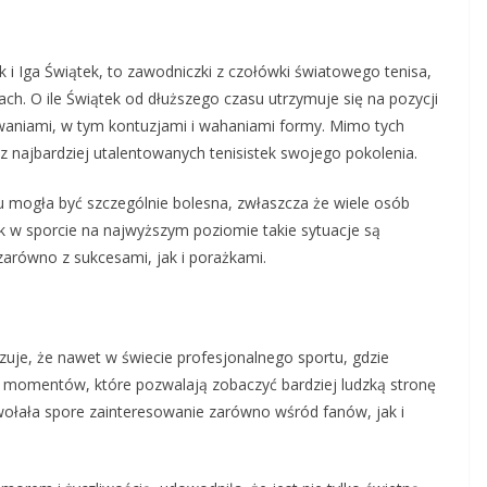
i Iga Świątek, to zawodniczki z czołówki światowego tenisa,
ach. O ile Świątek od dłuższego czasu utrzymuje się na pozycji
zwaniami, w tym kontuzjami i wahaniami formy. Mimo tych
z najbardziej utalentowanych tenisistek swojego pokolenia.
u mogła być szczególnie bolesna, zwłaszcza że wiele osób
nak w sporcie na najwyższym poziomie takie sytuacje są
zarówno z sukcesami, jak i porażkami.
uje, że nawet w świecie profesjonalnego sportu, gdzie
je momentów, które pozwalają zobaczyć bardziej ludzką stronę
wołała spore zainteresowanie zarówno wśród fanów, jak i