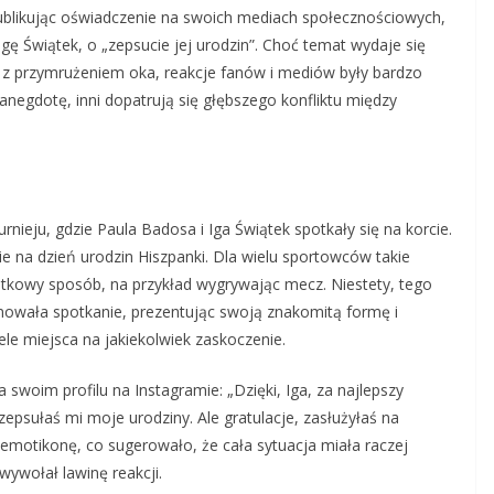
ublikując oświadczenie na swoich mediach społecznościowych,
gę Świątek, o „zepsucie jej urodzin”. Choć temat wydaje się
 z przymrużeniem oka, reakcje fanów i mediów były bardzo
anegdotę, inni dopatrują się głębszego konfliktu między
nieju, gdzie Paula Badosa i Iga Świątek spotkały się na korcie.
ie na dzień urodzin Hiszpanki. Dla wielu sportowców takie
ątkowy sposób, na przykład wygrywając mecz. Niestety, tego
inowała spotkanie, prezentując swoją znakomitą formę i
le miejsca na jakiekolwiek zaskoczenie.
oim profilu na Instagramie: „Dzięki, Iga, za najlepszy
epsułaś mi moje urodziny. Ale gratulacje, zasłużyłaś na
emotikonę, co sugerowało, że cała sytuacja miała raczej
wywołał lawinę reakcji.