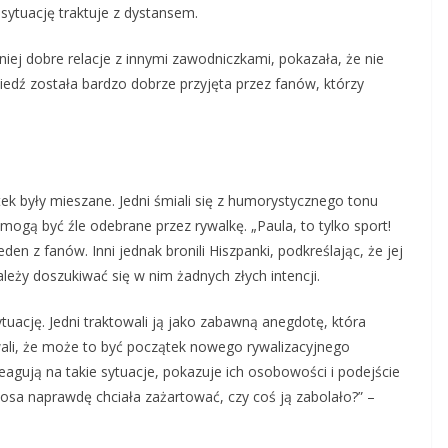
sytuację traktuje z dystansem.
niej dobre relacje z innymi zawodniczkami, pokazała, że nie
iedź została bardzo dobrze przyjęta przez fanów, którzy
k były mieszane. Jedni śmiali się z humorystycznego tonu
mogą być źle odebrane przez rywalkę. „Paula, to tylko sport!
den z fanów. Inni jednak bronili Hiszpanki, podkreślając, że jej
ależy doszukiwać się w nim żadnych złych intencji.
ację. Jedni traktowali ją jako zabawną anegdotę, która
wali, że może to być początek nowego rywalizacyjnego
reagują na takie sytuacje, pokazuje ich osobowości i podejście
adosa naprawdę chciała zażartować, czy coś ją zabolało?” –