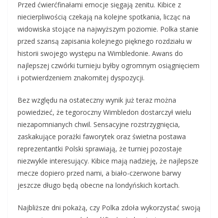
Przed ćwierćfinałami emocje sięgają zenitu. Kibice z
niecierpliwością czekają na kolejne spotkania, licząc na
widowiska stojące na najwyższym poziomie. Polka stanie
przed szansą zapisania kolejnego pięknego rozdziału w
historii swojego występu na Wimbledonie. Awans do
najlepszej czwórki turnieju byłby ogromnym osiągnięciem
i potwierdzeniem znakomitej dyspozycji.
Bez względu na ostateczny wynik już teraz można
powiedzieć, że tegoroczny Wimbledon dostarczył wielu
niezapomnianych chwil. Sensacyjne rozstrzygnięcia,
zaskakujące porażki faworytek oraz świetna postawa
reprezentantki Polski sprawiają, że turniej pozostaje
niezwykle interesujący. Kibice mają nadzieję, że najlepsze
mecze dopiero przed nami, a biało-czerwone barwy
jeszcze długo będą obecne na londyńskich kortach.
Najbliższe dni pokażą, czy Polka zdoła wykorzystać swoją