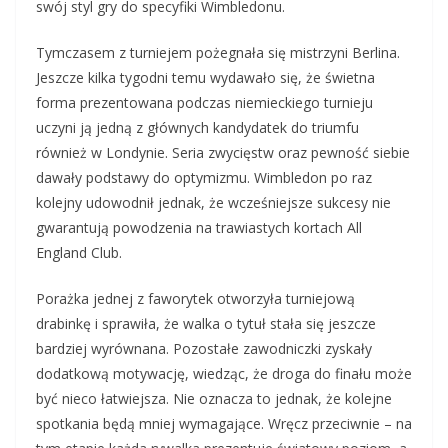
swój styl gry do specyfiki Wimbledonu.
Tymczasem z turniejem pożegnała się mistrzyni Berlina.
Jeszcze kilka tygodni temu wydawało się, że świetna
forma prezentowana podczas niemieckiego turnieju
uczyni ją jedną z głównych kandydatek do triumfu
również w Londynie. Seria zwycięstw oraz pewność siebie
dawały podstawy do optymizmu. Wimbledon po raz
kolejny udowodnił jednak, że wcześniejsze sukcesy nie
gwarantują powodzenia na trawiastych kortach All
England Club.
Porażka jednej z faworytek otworzyła turniejową
drabinkę i sprawiła, że walka o tytuł stała się jeszcze
bardziej wyrównana. Pozostałe zawodniczki zyskały
dodatkową motywację, wiedząc, że droga do finału może
być nieco łatwiejsza. Nie oznacza to jednak, że kolejne
spotkania będą mniej wymagające. Wręcz przeciwnie – na