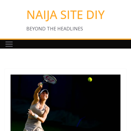
Skip
NAIJA SITE DIY
to
content
BEYOND THE HEADLINES