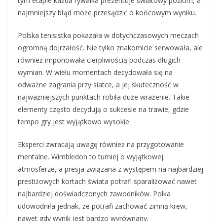
tym etapie każda rywalka prezentuje światowy poziom, a
najmniejszy błąd może przesądzić o końcowym wyniku.
Polska tenisistka pokazała w dotychczasowych meczach
ogromną dojrzałość. Nie tylko znakomicie serwowała, ale
również imponowała cierpliwością podczas długich
wymian. W wielu momentach decydowała się na
odważne zagrania przy siatce, a jej skuteczność w
najważniejszych punktach robiła duże wrażenie. Takie
elementy często decydują o sukcesie na trawie, gdzie
tempo gry jest wyjątkowo wysokie.
Eksperci zwracają uwagę również na przygotowanie
mentalne. Wimbledon to turniej o wyjątkowej
atmosferze, a presja związana z występem na najbardziej
prestiżowych kortach świata potrafi sparaliżować nawet
najbardziej doświadczonych zawodników. Polka
udowodniła jednak, że potrafi zachować zimną krew,
nawet gdy wynik jest bardzo wyrównany.