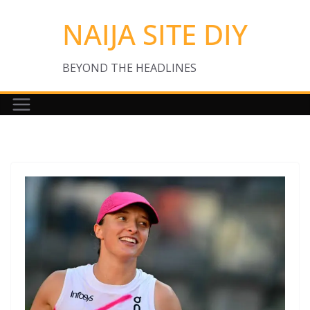
Skip
NAIJA SITE DIY
to
content
BEYOND THE HEADLINES