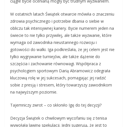
ciągłe bycie ocenianą mogły być trudnym wyzwaniem.
W ostatnich latach Świątek otwarcie mówiła o znaczeniu
zdrowia psychicznego i potrzebie dbania o siebie w
obliczu tak intensywnej kariery. Bycie numerem jeden na
świecie to nie tylko przywilej, ale także wyzwanie, które
wymaga od zawodnika nieustannego rozwoju i
gotowości do walki. Iga podkreślała, że jej celem jest nie
tylko wygrywanie turniejów, ale także dążenie do
szczęścia i zachowanie równowagi. Współpraca z
psychologiem sportowym Darią Abramowicz odegrała
kluczową rolę w jej sukcesach, pomagając jej radzić
sobie z presją i stresem, który towarzyszy zawodnikom
na najwyższym poziomie.
Tajemniczy zwrot – co skłoniło Igę do tej decyzji?
Decyzja Świątek o chwilowym wycofaniu się z tenisa
wywołała lawinę spekulacji. Jedni sugerują, że jest to