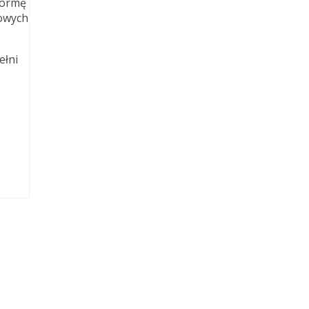
formę
towych
ełni