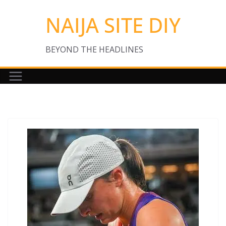
Skip
NAIJA SITE DIY
to
content
BEYOND THE HEADLINES