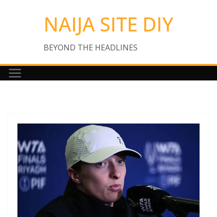
Skip
NAIJA SITE DIY
to
content
BEYOND THE HEADLINES