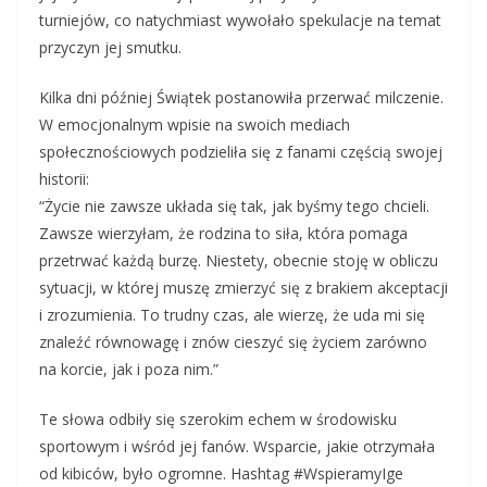
turniejów, co natychmiast wywołało spekulacje na temat
przyczyn jej smutku.
Kilka dni później Świątek postanowiła przerwać milczenie.
W emocjonalnym wpisie na swoich mediach
społecznościowych podzieliła się z fanami częścią swojej
historii:
“Życie nie zawsze układa się tak, jak byśmy tego chcieli.
Zawsze wierzyłam, że rodzina to siła, która pomaga
przetrwać każdą burzę. Niestety, obecnie stoję w obliczu
sytuacji, w której muszę zmierzyć się z brakiem akceptacji
i zrozumienia. To trudny czas, ale wierzę, że uda mi się
znaleźć równowagę i znów cieszyć się życiem zarówno
na korcie, jak i poza nim.”
Te słowa odbiły się szerokim echem w środowisku
sportowym i wśród jej fanów. Wsparcie, jakie otrzymała
od kibiców, było ogromne. Hashtag #WspieramyIge