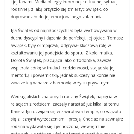
i jej fanami. Media obiegły informacje o trudnej sytuacji
rodzinnej, z jaką przyszło się zmierzyć Świątek, co
doprowadziło do jej emocjonalnego załamania.
Iga Świątek od najmłodszych lat była wychowywana w
duchu dyscypliny i dążenia do perfekcji. Jej ojciec, Tomasz
Świątek, były olimpijczyk, odgrywał kluczową rolę w
kształtowaniu jej podejścia do sportu. Z kolei matka,
Dorota Świątek, pracująca jako ortodontka, zawsze
wspierała córkę w trudach codzienności, stając się jej
mentorką i powierniczką. Jednak sukcesy na korcie nie
zawsze idą w parze z harmonią w życiu prywatnym.
Według bliskich znajomych rodziny Świątek, napięcia w
relacjach z rodzicami zaczęły narastać już kilka lat temu.
Kariera Igi rozwijała się w zawrotnym tempie, co wiązało
się z licznymi wyrzeczeniami i presją. Chociaż na zewnątrz
rodzina wydawała się zjednoczona, wewnętrznie
pojawiały się różnice zdań na temat decyzji życiowych Igi,