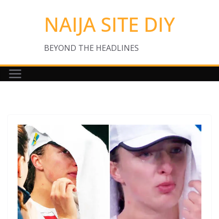
Skip
NAIJA SITE DIY
to
content
BEYOND THE HEADLINES