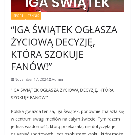
SPORT
TENNIS
“IGA ŚWIĄTEK OGŁASZA
ŻYCIOWĄ DECYZJĘ,
KTÓRA SZOKUJE
FANÓW!”
November 17, 2024
Admin
“IGA ŚWIĄTEK OGŁASZA ŻYCIOWĄ DECYZJĘ, KTÓRA
SZOKUJE FANÓW!”
Polska gwiazda tenisa, Iga Świątek, ponownie znalazła się
w centrum uwagi mediów na całym świecie. Tym razem
jednak wiadomość, którą przekazała, nie dotyczyła jej
osiągnięć sportowych, lecz osobistego kroku, który może