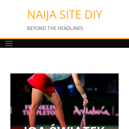
Skip
NAIJA SITE DIY
to
content
BEYOND THE HEADLINES