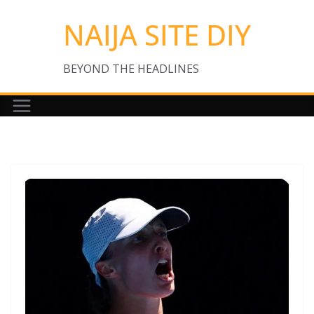
Skip
NAIJA SITE DIY
to
content
BEYOND THE HEADLINES