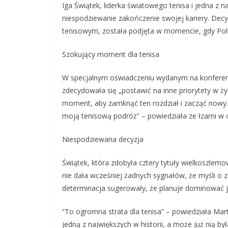
Iga Świątek, liderka światowego tenisa i jedna z n
niespodziewanie zakończenie swojej kariery. Decy
tenisowym, została podjęta w momencie, gdy Polk
Szokujący moment dla tenisa
W specjalnym oświadczeniu wydanym na konferencj
zdecydowała się „postawić na inne priorytety w życ
moment, aby zamknąć ten rozdział i zacząć nowy.
moją tenisową podróż” – powiedziała ze łzami w 
Niespodziewana decyzja
Świątek, która zdobyła cztery tytuły wielkoszle
nie dała wcześniej żadnych sygnałów, że myśli o za
determinacja sugerowały, że planuje dominować je
“To ogromna strata dla tenisa” – powiedziała Marti
jedną z największych w historii, a może już nią był