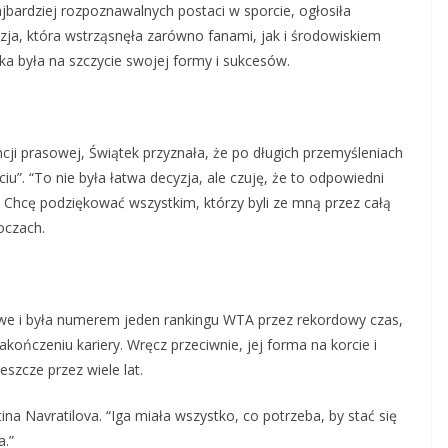
ajbardziej rozpoznawalnych postaci w sporcie, ogłosiła
zja, która wstrząsnęła zarówno fanami, jak i środowiskiem
a była na szczycie swojej formy i sukcesów.
i prasowej, Świątek przyznała, że po długich przemyśleniach
iu”. “To nie była łatwa decyzja, ale czuję, że to odpowiedni
 Chcę podziękować wszystkim, którzy byli ze mną przez całą
oczach.
mowe i była numerem jeden rankingu WTA przez rekordowy czas,
kończeniu kariery. Wręcz przeciwnie, jej forma na korcie i
szcze przez wiele lat.
na Navratilova. “Iga miała wszystko, co potrzeba, by stać się
a.”