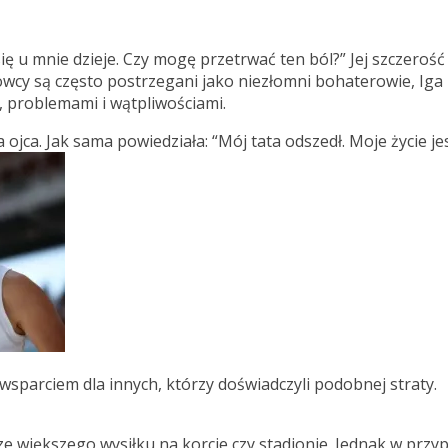
ę u mnie dzieje. Czy mogę przetrwać ten ból?” Jej szczerość
owcy są często postrzegani jako niezłomni bohaterowie, Iga
, problemami i wątpliwościami.
ojca. Jak sama powiedziała: “Mój tata odszedł. Moje życie je
ć wsparciem dla innych, którzy doświadczyli podobnej straty.
e większego wysiłku na korcie czy stadionie. Jednak w przy