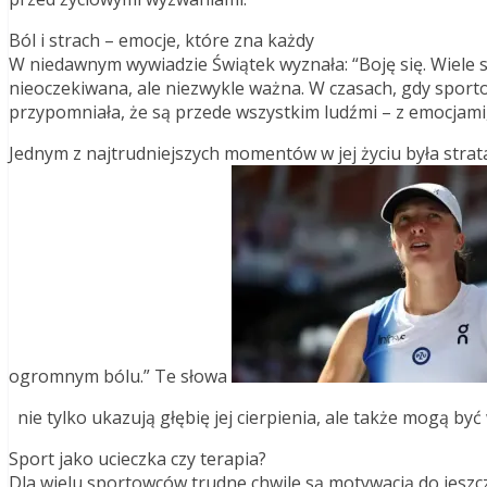
Ból i strach – emocje, które zna każdy
W niedawnym wywiadzie Świątek wyznała: “Boję się. Wiele si
nieoczekiwana, ale niezwykle ważna. W czasach, gdy sport
przypomniała, że są przede wszystkim ludźmi – z emocjami
Jednym z najtrudniejszych momentów w jej życiu była strata 
ogromnym bólu.” Te słowa
nie tylko ukazują głębię jej cierpienia, ale także mogą by
Sport jako ucieczka czy terapia?
Dla wielu sportowców trudne chwile są motywacją do jeszcz