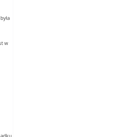
 była
st w
padku