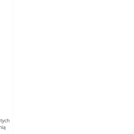
stych
nią