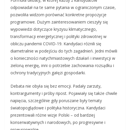
Formuła debaty, w której każdy z kandydatów
odpowiadał na te same pytania w ograniczonym czasie,
pozwoliła widzom porównać konkretne propozycje
programowe. Dużym zainteresowaniem cieszyły się
wypowiedzi dotyczące kryzysu klimatycznego,
transformacji energetycznej i polityki zdrowotnej w
obliczu pandemii COVID-19. Kandydaci różnili się
diametralnie w podejściu do tych zagadnień. Jedni mówili
o konieczności natychmiastowych działań i inwestycji w
zieloną energię, inni o potrzebie zachowania rozsądku i
ochrony tradycyjnych gałęzi gospodarki.
Debata nie obyła się bez emocji. Padały zarzuty,
kontrargumenty i próby ripost. Pojawiały się także chwile
napięcia, szczególnie gdy poruszane były tematy
światopoglądowe i polityka historyczna. Kandydaci
prezentowali różne wizje Polski – od bardziej
konserwatywnych i narodowych, po progresywne i
proeuropejskie.