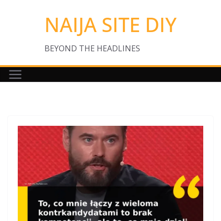
Skip
NAIJA SITE DIY
to
content
BEYOND THE HEADLINES