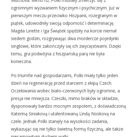
Muchova. Mimo to, Polki musiały zmierzyć się z
ogromnym wyzwaniem fizycznym i psychicznym. Już w
pierwszym meczu przeciwko Hiszpanii, rozegranym w
piątek, udowodniły swoją odporność i determinację.
Magda Linette i Iga Świątek spędziły na korcie niemal
siedem godzin, rozgrywając dwa mordercze pojedynki
singlowe, które zakończyły się ich zwycięstwami. Dzięki
temu, gra podwójna z hiszpańską parą nie była
konieczna.
Po triumfie nad gospodarzami, Polki miały tylko jeden
dzień na regenerację przed starciem z ekipą Czech.
Oczekiwania wobec biało-czerwonych były ogromne, a
presja nie mniejsza. Czeszki, mimo braków w składzie,
dysponowały bardzo mocnym zespołem, z doświadczoną
Kateriną Siniakovą i utalentowaną Lindą Noskovą na
czele. Jednak Polki stanęły na wysokości zadania,
wykazując się nie tylko świetną formą fizyczną, ale także
niesamowitym duchem walki.