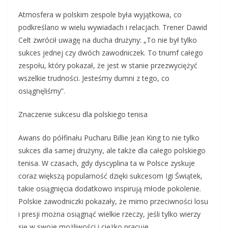
Atmosfera w polskim zespole była wyjątkowa, co
podkreślano w wielu wywiadach i relacjach. Trener Dawid
Celt zwrócił uwagę na ducha drużyny: „To nie był tylko
sukces jednej czy dwóch zawodniczek. To triumf całego
zespołu, który pokazał, że jest w stanie przezwyciężyć
wszelkie trudności. Jesteśmy dumni z tego, co
osiągnęliśmy”.
Znaczenie sukcesu dla polskiego tenisa
Awans do półfinału Pucharu Billie Jean King to nie tylko
sukces dla samej drużyny, ale także dla całego polskiego
tenisa. W czasach, gdy dyscyplina ta w Polsce zyskuje
coraz większą popularność dzięki sukcesom Igi Świątek,
takie osiągnięcia dodatkowo inspirują młode pokolenie.
Polskie zawodniczki pokazały, że mimo przeciwności losu
i presji można osiągnąć wielkie rzeczy, jeśli tylko wierzy
się w swoje możliwości i ciężko pracuje.