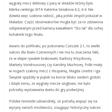
wygrały mecz deblowy z parą w składzie której była
liderka rankingu WTA Katerina Siniakova 6:2, 6:4. Nie
dziwiła więc szalona radość, jaką polski zespół pokazał w
Maladze. Część obserwatorów mogła być za to zdziwiona
odśpiewanym przed kamerą kawałkiem “Sto lat” dla cichej
bohaterki tego finału.
Awans do półfinału, po pokonaniu Czeszek 2:1, to wielki
sukces dla Biało-Czerwonych i nie ma tu znaczenia fakt,
że w ekipie rywalek brakowało Barbory Krejcikovej,
Markety Vondrousovej czy Karoliny Muchovej. Polki miały
w nogach szalony mecz z Hiszpanią, Magda Linette i Iga
Świątek spędziły w piątek na korcie blisko siedem godzin.
I dzięki temu, że wygrały mecze singlowe, nie było
potrzeby wystawiania duetu do gry podwójnej.
Polskie tenisistki udowodniły, że potrafią wspiąć się na
wyżyny swoich możliwości, osiągając historyczny sukces