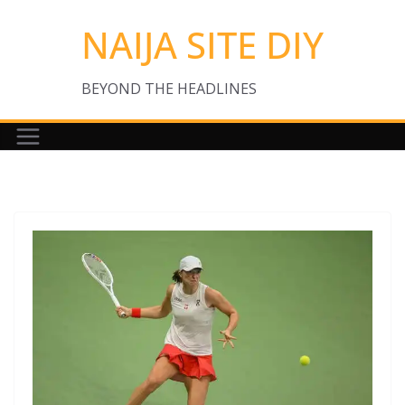
Skip
NAIJA SITE DIY
to
content
BEYOND THE HEADLINES