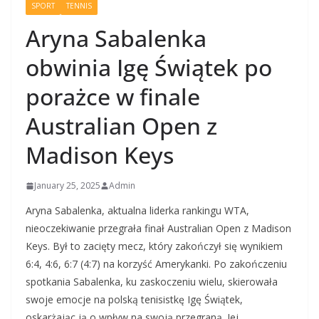
SPORT
TENNIS
Aryna Sabalenka
obwinia Igę Świątek po
porażce w finale
Australian Open z
Madison Keys
January 25, 2025
Admin
Aryna Sabalenka, aktualna liderka rankingu WTA,
nieoczekiwanie przegrała finał Australian Open z Madison
Keys. Był to zacięty mecz, który zakończył się wynikiem
6:4, 4:6, 6:7 (4:7) na korzyść Amerykanki. Po zakończeniu
spotkania Sabalenka, ku zaskoczeniu wielu, skierowała
swoje emocje na polską tenisistkę Igę Świątek,
oskarżając ją o wpływ na swoją przegraną. Jej