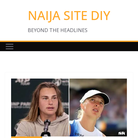
Skip
NAIJA SITE DIY
to
content
BEYOND THE HEADLINES