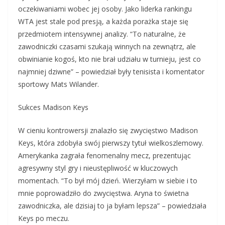
oczekiwaniami wobec jej osoby. Jako liderka rankingu
WTA jest stale pod presją, a każda porażka staje się
przedmiotem intensywnej analizy. “To naturalne, że
zawodniczki czasami szukają winnych na zewnątrz, ale
obwinianie kogoś, kto nie brał udziału w turnieju, jest co
najmniej dziwne” – powiedział były tenisista i komentator
sportowy Mats Wilander.
Sukces Madison Keys
W cieniu kontrowersji znalazło się zwycięstwo Madison
Keys, która zdobyła swój pierwszy tytuł wielkoszlemowy.
Amerykanka zagrała fenomenalny mecz, prezentując
agresywny styl gry i nieustępliwość w kluczowych
momentach. “To był mój dzień. Wierzyłam w siebie i to
mnie poprowadziło do zwycięstwa. Aryna to świetna
zawodniczka, ale dzisiaj to ja byłam lepsza” – powiedziała
Keys po meczu.